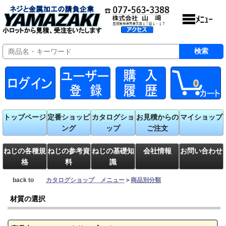
0
トップページ
定番ショッピ
カタログショ
お見積からの
マイショップ
ング
ップ
ご注文
ねじの各種規
ねじの参考資
ねじの基礎知
会社情報
お問い合わせ
格
料
識
back to
カタログショップ メニュー
＞
商品別分類
材質の選択