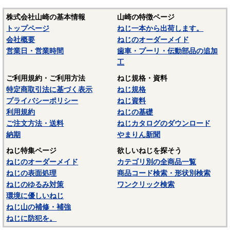
株式会社山崎の基本情報
山崎の特徴ページ
トップページ
ねじ一本から出荷します。
会社概要
ねじのオーダーメイド
営業日・営業時間
歯車・プーリ・伝動部品の追加
工
ご利用規約・ご利用方法
ねじ規格・資料
特定商取引法に基づく表示
ねじ規格
プライバシーポリシー
ねじ資料
利用規約
ねじの基礎
ご注文方法・送料
ねじカタログのダウンロード
納期
やまりん新聞
ねじ特集ページ
欲しいねじを探そう
ねじのオーダーメイド
カテゴリ別の全商品一覧
ねじの表面処理
商品コード検索・形状別検索
ねじのゆるみ対策
ワンクリック検索
環境に優しいねじ
ねじ山の補修・補強
ねじに防犯を。