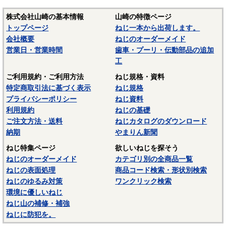
株式会社山崎の基本情報
山崎の特徴ページ
トップページ
ねじ一本から出荷します。
会社概要
ねじのオーダーメイド
営業日・営業時間
歯車・プーリ・伝動部品の追加
工
ご利用規約・ご利用方法
ねじ規格・資料
特定商取引法に基づく表示
ねじ規格
プライバシーポリシー
ねじ資料
利用規約
ねじの基礎
ご注文方法・送料
ねじカタログのダウンロード
納期
やまりん新聞
ねじ特集ページ
欲しいねじを探そう
ねじのオーダーメイド
カテゴリ別の全商品一覧
ねじの表面処理
商品コード検索・形状別検索
ねじのゆるみ対策
ワンクリック検索
環境に優しいねじ
ねじ山の補修・補強
ねじに防犯を。