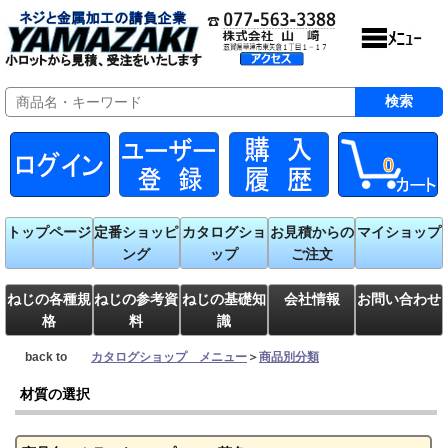
0
トップページ
定番ショッピ
カタログショ
お見積からの
マイショップ
ング
ップ
ご注文
ねじの各種規
ねじの参考資
ねじの基礎知
会社情報
お問い合わせ
格
料
識
back to
カタログショップ メニュー
＞
商品別分類
材質の選択