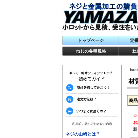
トップページ
定
ねじの各種規格
ね
ba
材
商品
☆
お
新
ネジの山崎とは？