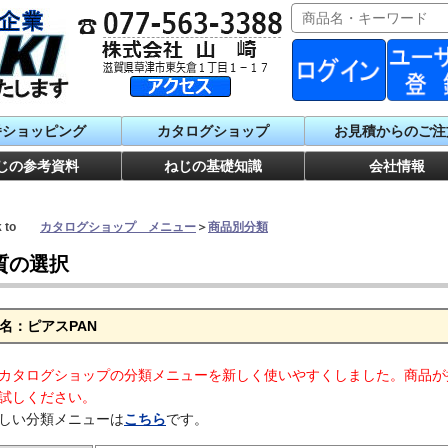
番ショッピング
カタログショップ
お見積からのご注
じの参考資料
ねじの基礎知識
会社情報
ck to
カタログショップ メニュー
＞
商品別分類
質の選択
名：ピアスPAN
カタログショップの分類メニューを新しく使いやすくしました。商品が
試しください。
しい分類メニューは
こちら
です。