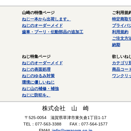
山崎の特徴ページ
ご利用規
ねじ一本から出荷します。
特定商取
ねじのオーダーメイド
プライバ
歯車・プーリ・伝動部品の追加工
利用規約
ご注文方
納期
ねじ特集ページ
欲しいね
ねじのオーダーメイド
カテゴリ
ねじの表面処理
商品コー
ねじのゆるみ対策
ワンクリ
環境に優しいねじ
ねじ山の補修・補強
ねじに防犯を。
株式会社 山 崎
〒525-0054 滋賀県草津市東矢倉1丁目1-17
TEL：077-563-3388 FAX：077-564-1577
EMAIL:
info@ymzcorp.co.jp